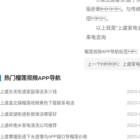
垢折断。与传
倍。
以上就是“上虞家电
来电咨询
榴莲视频APP导航标签
上一个：上虞家电
热门榴莲视频APP导航
上虞东关街道家庭保洁多少钱
2023-
上虞盖北镇榴莲视频黄色下载联系电话
2023-
上虞梁湖街道新居保洁哪家好
2023-
上虞岭南乡家电清洗公司推荐
2023-
上虞曹娥街道下水道雏鸟APP福引导榴莲价格
2023-