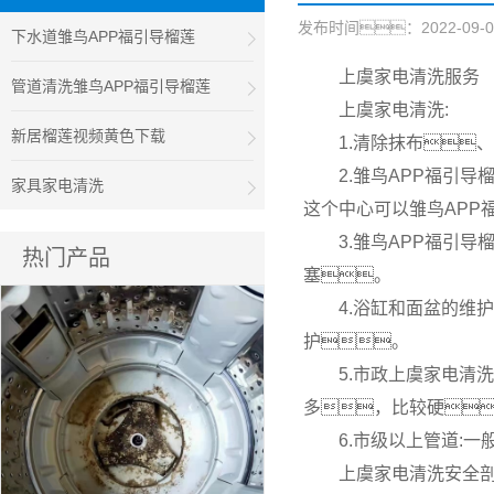
发布时间：2022-09-08 
下水道雏鸟APP福引导榴莲
上虞家电清洗服务
管道清洗雏鸟APP福引导榴莲
上虞家电清洗:
新居榴莲视频黄色下载
1.清除抹布
2.雏鸟APP福引
家具家电清洗
这个中心可以雏鸟APP
3.雏鸟APP福引
热门产品
塞。
4.浴缸和面盆的维
护。
5.市政上虞家电清
多，比较硬
6.市级以上管道:
上虞家电清洗安全