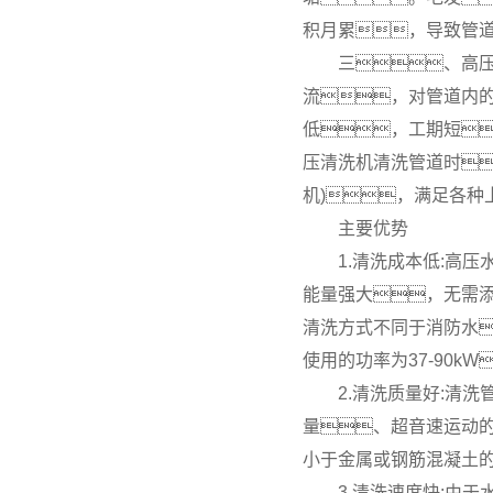
积月累，导致管
三、高
流，对管道内的
低，工期短
压清洗机清洗管道时
机)，满足各
主要优势
1.清洗成本低:高
能量强大，无需
清洗方式不同于消防水
使用的功率为37-90k
2.清洗质量好:清
量、超音速运动
小于金属或钢筋混凝土
3.清洗速度快:由