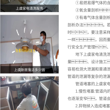
①易燃易爆气体的含
上虞家电清洗服务
②氧含量剖析：
③有毒气体含量剖
剖析办法。
时，要注意采
一样，因而
行安全生产管理
地下上虞家电清洗
量、设计施工
容易检测大泄漏和普通
上虞新居保洁多少钱
管道的泄漏等复杂的泄
管道堵塞的上虞家电
1.慢性堵塞:管道
也逐渐变窄，管道
2.异物掉入造成堵