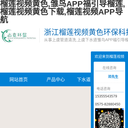
榴莲视频黄色,雏鸟APP福引导榴莲,
榴莲视频黄色下载,榴莲视频APP导
航
浙江榴莲视频黄色环保科
从事上虞管道清洗,上虞下水道雏鸟APP福引导
欢迎来到榴莲视频
黄色网站
在线咨询
邓先生
网站首页
产品中心
下水道雏鸟APP
管道
电话咨询
福引导榴莲
APP
15355543579
0575-82880450