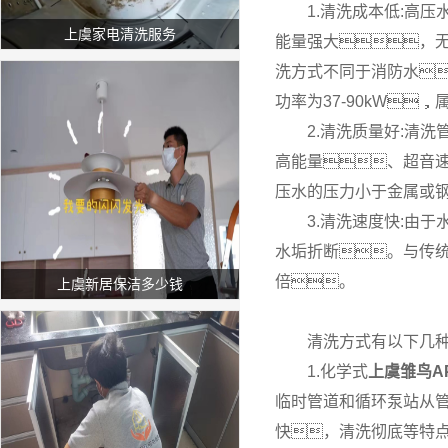
1.清洗成本低:高
上虞家电清洗服务
能量强大，
洗方式不同于消防水，
功率为37-90kW
2.清洗质量好:清
高能量、超音
压水的压力小于金属或
3.清洗速度快:由
水垢折断。与传
倍。
上虞新居保洁多少钱
清洗方式有以下几
1.化学式
上虞雏鸟A
临时管道和循环泵站从
快，清洗彻底等特