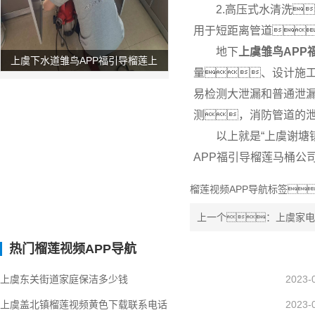
2.高压式水清洗
用于短距离管道
地下
上虞雏鸟APP
上虞下水道雏鸟APP福引导榴莲上
量、设计施
门服务电话
易检测大泄漏和普通泄
测，消防管道的
以上就是“上虞谢塘
APP福引导榴莲马桶公
榴莲视频APP导航标签
上一个：上虞家电
热门榴莲视频APP导航
上虞东关街道家庭保洁多少钱
2023-
上虞盖北镇榴莲视频黄色下载联系电话
2023-