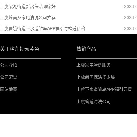
上虞梁湖街道新居保洁哪家好
2023-
上虞岭南乡家电清洗公司推荐
2023-
上虞曹娥街道下水道雏鸟APP福引导榴莲价格
2023-
关于榴莲视频黄色
热销产品
公司介绍
上虞家电清洗服务
公司荣誉
上虞新居保洁多少钱
网站地图
上虞下水道雏鸟APP福引导榴莲上门服务电话
上虞管道清洗公司