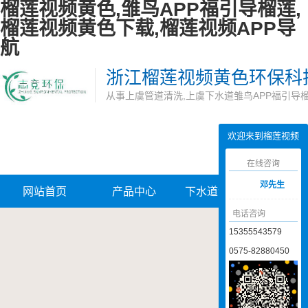
榴莲视频黄色,雏鸟APP福引导榴莲,
榴莲视频黄色下载,榴莲视频APP导
航
浙江榴莲视频黄色环保科
从事上虞管道清洗,上虞下水道雏鸟APP福引导
欢迎来到榴莲视频
黄色网站
在线咨询
邓先生
网站首页
产品中心
下水道雏鸟APP
管道
电话咨询
福引导榴莲
APP
15355543579
0575-82880450