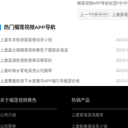
榴莲视频APP导航标签
上一个：上虞家电
热门榴莲视频APP导航
上虞东关街道家庭保洁多少钱
2023-
上虞盖北镇榴莲视频黄色下载联系电话
2023-
上虞梁湖街道新居保洁哪家好
2023-
上虞岭南乡家电清洗公司推荐
2023-
上虞曹娥街道下水道雏鸟APP福引导榴莲价格
2023-
关于榴莲视频黄色
热销产品
公司介绍
上虞家电清洗服务
公司荣誉
上虞新居保洁多少钱