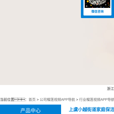
微信咨询
浙江榴
当前位置：
首页
>
公司榴莲视频APP导航
>
行业榴莲视频APP导
上虞小越街道家庭保
产品中心