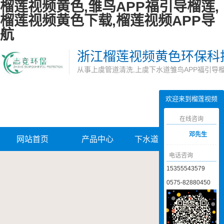
榴莲视频黄色,雏鸟APP福引导榴莲,
榴莲视频黄色下载,榴莲视频APP导
航
浙江榴莲视频黄色环保科
从事上虞管道清洗,上虞下水道雏鸟APP福引导
欢迎来到榴莲视频
黄色网站
在线咨询
邓先生
网站首页
产品中心
下水道雏鸟APP
管道
电话咨询
福引导榴莲
APP
15355543579
0575-82880450