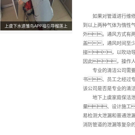
如果对管道进行维
到以上两种气体为惰性
上虞下水道雏鸟APP福引导榴莲上
外。通风方式有两
门服务电话
盖，通风时间至
接，以吹动
因此，操作
专业的清洁公司需
书、员工之经过
该公司是否是专业的清
地下上虞家庭保洁
量、设计施工
易检测大泄漏和普通泄
消防管道的泄漏等复杂